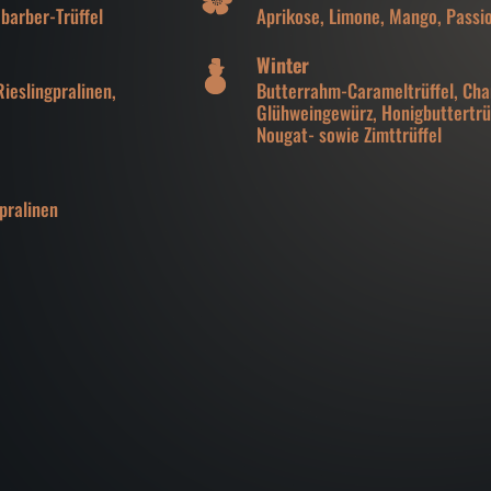
barber-Trüffel
Aprikose, Limone, Mango, Passi
Winter
ieslingpralinen,
Butterrahm-Carameltrüffel, Ch
Glühweingewürz, Honigbuttertrüf
Nougat- sowie Zimttrüffel
pralinen