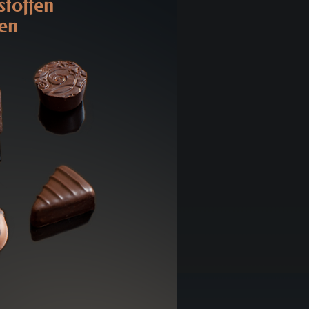
stoffen
nen