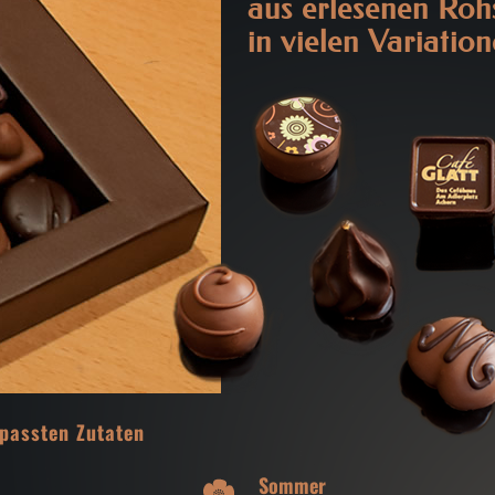
aus erlesenen Roh
in vielen Variatio
epassten Zutaten
Sommer